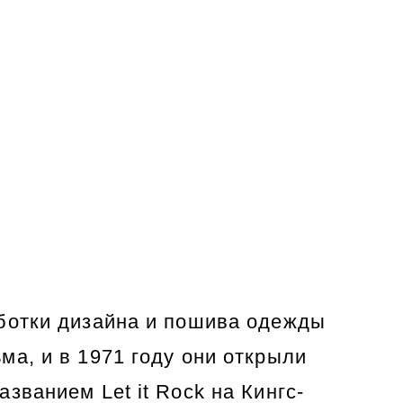
зайна и пошива одежды
971 году они открыли
et it Rock на Кингс-
спустя Вивьен
деждой, застежками-
 переименован в Too
 изображением черепа и
лкольм начали
и с провокационными
ло к их судебному
должить читать >