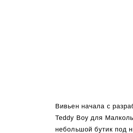
Вивьен начала с разработки ди
Teddy Boy для Малкольма, и в 1
небольшой бутик под названием L
роуд, 430, в Челси, Лондон.Год 
Часы
заинтересовалась байкерской о
молниями и кожей. Магазин был
Fast to Live, Too Young to Die с
скрещенных костей.Вивьен и Ма
создавать собственные футболк
печатными слоганами, что приве
преследованию по Закону...
Про