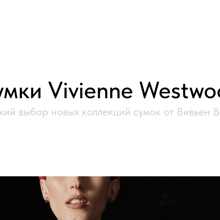
умки Vivienne Westwo
ий выбор новых коллекций сумок от Вивьен В