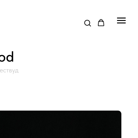
od
ествуд