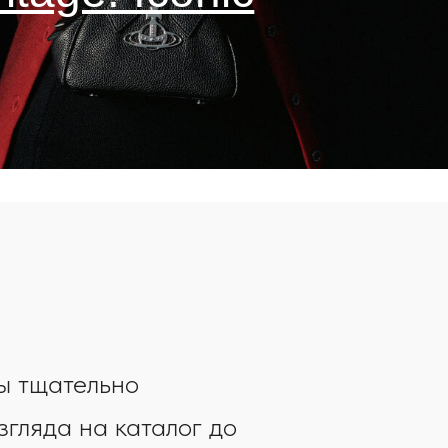
ог до
нетесь