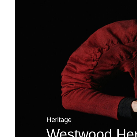
Heritage
Westwood Herita
ывы наших клиентов
Yasmine Bag