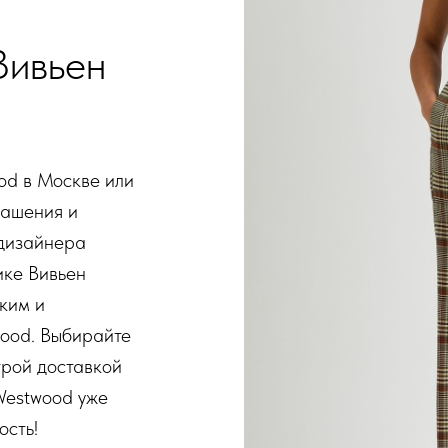
Вивьен
od в Москве или
рашения и
 дизайнера
ике Вивьен
рким и
wood. Выбирайте
трой доставкой
 Westwood уже
ость!