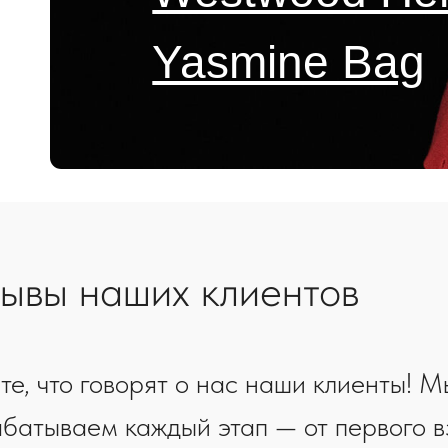
те, что говорят о нас наши клиенты! Мы тщательно
батываем каждый этап — от первого взгляда на катал
ения заказа. Для нас важна уверенность, что вы оста
ьны.
Подробнее