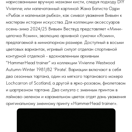
нарисованными вручную мазками кисти, следуя подходу DIY
Vivienne; или напечатанный картиной Жана Батиста Одри
«Рыбак и маленькая рыбка», как символ уважения Вивьен к
мастерам истории искусства. Для коллекции аксессуаров
осень-зима 2024/25 Вивьен Вествуд представляет «Мини-
цепочка Ясмин», эволюцию архивной сумочки «Ясмин»,
предлагаемой в миниатюрном размере. Доступный в восьми
цветовых вариантах, игривый силуэт отделан спортивной
контурной отделкой - вдохновленным архивным
"HammerHead trainer" из коллекции Vivienne Westwood
Autumn-Winter 1981/82 'Pirate'. Вариации включают в себя
два сезонных тартана, один из мягкого тартанового мохера
Lochcarron of Scotland, а другой в ярко-розовом, фиолетовом
и шартрезном тартане. Два силуэта с змеиным принтом в
лаймово-зеленом и карамельном цветах отдят дань уважения
оригинальному змеиному принту «HammerHead trainer».