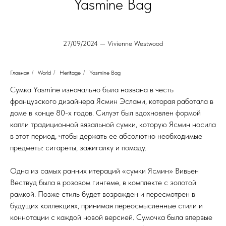
Yasmine Bag
27/09/2024 — Vivienne Westwood
Главная
/
World
/
Heritage
/
Yasmine Bag
Сумка Yasmine изначально была названа в честь
французского дизайнера Ясмин Эслами, которая работала в
доме в конце 80-х годов. Силуэт был вдохновлен формой
капли традиционной вязальной сумки, которую Ясмин носила
в этот период, чтобы держать ее абсолютно необходимые
предметы: сигареты, зажигалку и помаду.
Одна из самых ранних итераций «сумки Ясмин» Вивьен
Вествуд была в розовом гингеме, в комплекте с золотой
рамкой. Позже стиль будет возрожден и пересмотрен в
будущих коллекциях, принимая переосмысленные стили и
коннотации с каждой новой версией. Сумочка была впервые