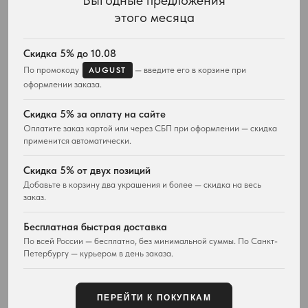
Выгодные предложения
Интернет-магазин украшений Vivienne Westwood с доставкой по всей России
этого месяца
КАТАЛОГ
ПОДАРКИ
Весь ассортимент
Для неё
Скидка 5% до 10.08
Подвески и ожерелья
Для него
По промокоду
— введите его в корзине при
AUGUST
Серьги
Комплекты украшений
оформлении заказа.
Браслеты
Кольца
Скидка 5% за оплату на сайте
Часы
Оплатите заказ картой или через СБП при оформлении — скидка
Сумки
применится автоматически.
ПОКУПАТЕЛЯМ
WESTWOOD WORLD
Скидка 5% от двух позиций
Доставка
О магазине
Добавьте в корзину два украшения и более — скидка на весь
заказ.
Возврат товара
История Vivienne Westwood
Вопросы и ответы
Наследие бренда
Бесплатная быстрая доставка
Отзывы покупателей
Новости и проекты
По всей России — бесплатно, без минимальной суммы. По Санкт-
Контакты
Все материалы
Петербургу — курьером в день заказа.
Карта сайта
Публичная оферта
ПЕРЕЙТИ К ПОКУПКАМ
КОНТАКТЫ