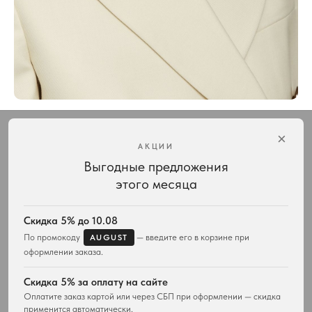
×
АКЦИИ
Выгодные предложения
Интернет-магазин украшений Vivienne Westwood с доставкой по всей России
этого месяца
КАТАЛОГ
ПОДАРКИ
Весь ассортимент
Для неё
Скидка 5% до 10.08
Подвески и ожерелья
Для него
По промокоду
— введите его в корзине при
AUGUST
Серьги
Комплекты украшений
оформлении заказа.
Браслеты
Кольца
Скидка 5% за оплату на сайте
Часы
Оплатите заказ картой или через СБП при оформлении — скидка
Сумки
применится автоматически.