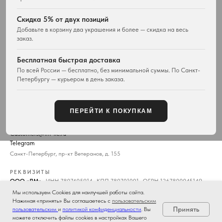
ПОКУПАТЕЛЯМ
WESTWOOD WORLD
Скидка 5% от двух позиций
Доставка
О магазине
Добавьте в корзину два украшения и более — скидка на весь
заказ.
Возврат товара
История Vivienne Westwood
Вопросы и ответы
Наследие бренда
Бесплатная быстрая доставка
Отзывы покупателей
Новости и проекты
По всей России — бесплатно, без минимальной суммы. По Санкт-
Контакты
Все материалы
Петербургу — курьером в день заказа.
Карта сайта
Публичная оферта
ПЕРЕЙТИ К ПОКУПКАМ
КОНТАКТЫ
+7 929 115-81-82
Customers@lm-llc.ru
Telegram
Санкт-Петербург, пр-кт Ветеранов, д. 155
РЕКВИЗИТЫ
ООО «ЛМ»
· ИНН 7807405914 · КПП 780701001 · ОГРН 1267800045149
Юридический адрес: 198264, Россия, г. Санкт-Петербург, пр-кт Ветеранов,
Мы используем Cookies для наилучшей работы сайта.
д. 155, лит. А, кв. 112
Нажимая «принять» Вы соглашаетесь с
пользовательским
Принять
пользовательским
и
политикой конфиденциальности
. Вы
можете отключить файлы cookies в настройках Вашего