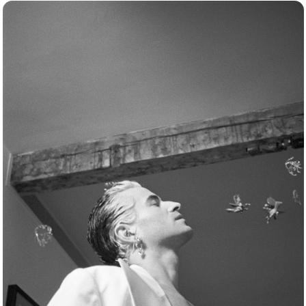
Вивьен начала с разработки дизайна и
пошива одежды Teddy Boy для Малкольма,
и в 1971 году они открыли небольшой
бутик под названием Let it Rock на Кингс-
роуд, 430, в Челси, Лондон.Год спустя
Вивьен заинтересовалась байкерской
одеждой, застежками-молниями и кожей.
Магазин был переименован в Too Fast to
Live, Too Young to Die с изображением
черепа и скрещенных костей.Вивьен и
Малкольм начали создавать собственные
футболки с провокационными печатными
слоганами, что привело к их судебному
преследованию по Закону...
Продолжить
читать >