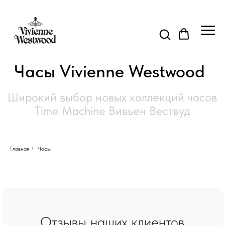
Часы Vivienne Westwood
Широкий выбор новых коллекций часов
Time Machine Вивьен Вествуд
Главная
/
Часы
Отзывы наших клиентов
Узнайте, что говорят о нас наши клиенты! Мы тщательно
прорабатываем каждый этап — от первого взгляда на
каталог до получения заказа. Для нас важна уверенность,
что вы останетесь довольны.