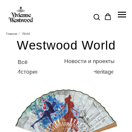
Главная
/
World
Westwood World
Новости и проекты
Всё
История
Heritage