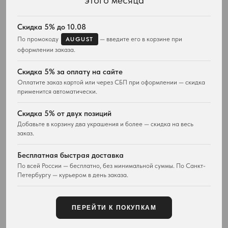
этого месяца
КАТАЛОГ
ПОДАРКИ
Весь ассортимент
Для неё
Скидка 5% до 10.08
Подвески и ожерелья
Для него
По промокоду
— введите его в корзине при
AUGUST
Серьги
Комплекты украшений
оформлении заказа.
Браслеты
Кольца
Скидка 5% за оплату на сайте
Часы
Оплатите заказ картой или через СБП при оформлении — скидка
Сумки
применится автоматически.
ПОКУПАТЕЛЯМ
WESTWOOD WORLD
Скидка 5% от двух позиций
Доставка
О магазине
Добавьте в корзину два украшения и более — скидка на весь
заказ.
Возврат товара
История Vivienne Westwood
Вопросы и ответы
Наследие бренда
Бесплатная быстрая доставка
Отзывы покупателей
Новости и проекты
По всей России — бесплатно, без минимальной суммы. По Санкт-
Контакты
Все материалы
Петербургу — курьером в день заказа.
Карта сайта
Публичная оферта
ПЕРЕЙТИ К ПОКУПКАМ
КОНТАКТЫ
+7 929 115-81-82