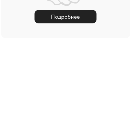
Новости и проекты
23/05/24
Проект дизайна веера Vivienne
Westwood для Mandarin
Oriental, Mayfair
Подробнее о проектах >