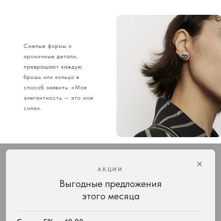
Смелые формы и
ироничные детали,
превращают каждую
брошь или кольцо в
способ заявить: «Моя
элегантность — это моя
сила».
×
АКЦИИ
Выгодные предложения
Интернет-магазин украшений Vivienne Westwood с доставкой по всей России
этого месяца
КАТАЛОГ
ПОДАРКИ
Весь ассортимент
Для неё