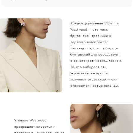
Каждое украшение Vivienne
Westwood — это микс
британской традиции и
дерзкого новаторства.
Вествуд создала стиль, где
бунтарский дух соседствует
с аристократическим лоском.
Те, кто выбирает эти
украшения, не просто
покупают аксессуар — они
становятся частью легенды.
Vivienne Westwood
превращает ожерелья и
подвески в манифесты стиля.