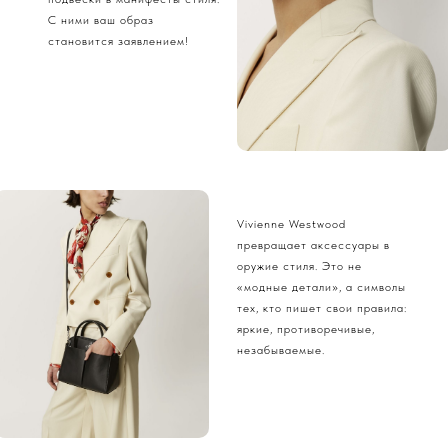
С ними ваш образ
становится заявлением!
Vivienne Westwood
превращает аксессуары в
оружие стиля. Это не
«модные детали», а символы
тех, кто пишет свои правила:
яркие, противоречивые,
незабываемые.