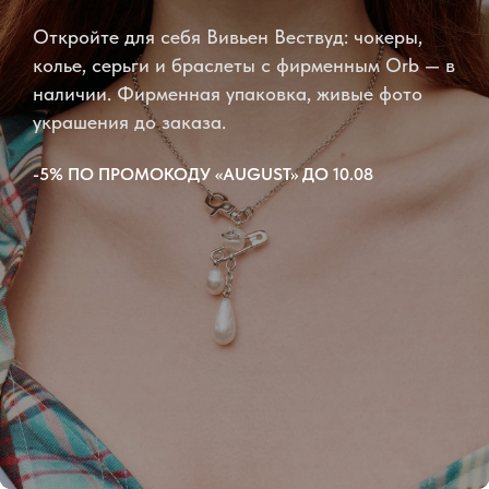
Откройте для себя Вивьен Вествуд: чокеры,
колье, серьги и браслеты с фирменным Orb — в
наличии. Фирменная упаковка, живые фото
украшения до заказа.
-5% ПО ПРОМОКОДУ «AUGUST» ДО 10.08
Подвески и
Серьги
Браслеты
Колье