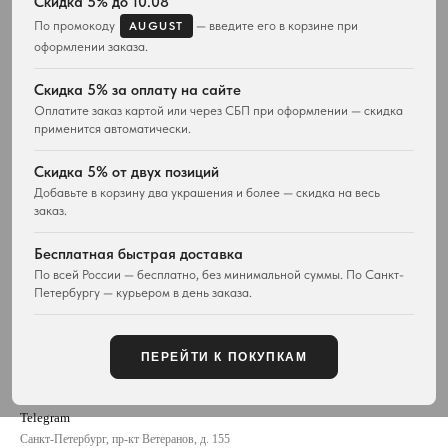
Скидка 5% до 10.08
Подвески и ожерелья
Для него
По промокоду
— введите его в корзине при
AUGUST
Серьги
Комплекты украшений
оформлении заказа.
Браслеты
Кольца
Скидка 5% за оплату на сайте
Часы
Оплатите заказ картой или через СБП при оформлении — скидка
Сумки
применится автоматически.
ПОКУПАТЕЛЯМ
WESTWOOD WORLD
Скидка 5% от двух позиций
Доставка
О магазине
Добавьте в корзину два украшения и более — скидка на весь
Возврат товара
заказ.
История Vivienne Westwood
Вопросы и ответы
Наследие бренда
Отзывы покупателей
Бесплатная быстрая доставка
Новости и проекты
Контакты
Все материалы
По всей России — бесплатно, без минимальной суммы. По Санкт-
Петербургу — курьером в день заказа.
Карта сайта
Публичная оферта
ПЕРЕЙТИ К ПОКУПКАМ
КОНТАКТЫ
+7 929 115-81-82
Customers@lm-llc.ru
Telegram
Санкт-Петербург, пр-кт Ветеранов, д. 155