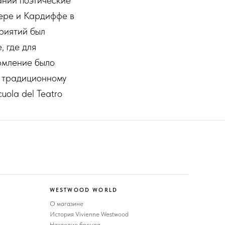
ании поэтические
тере и Кардиффе в
риятий был
 где для
рмление было
 традиционному
ola del Teatro
WESTWOOD WORLD
О магазине
История Vivienne Westwood
Наследие бренда