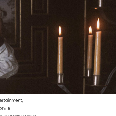
rtainment,
оты в