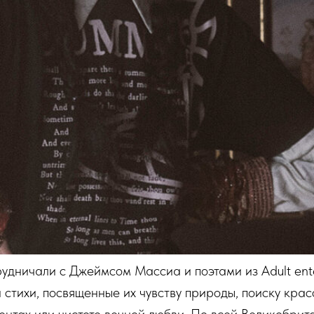
удничали с Джеймсом Массиа и поэтами из Adult ente
 стихи, посвященные их чувству природы, поиску крас