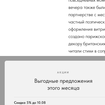
повседневных моме
вечера также были
партнерстве с ме
частный поэтическ
оформления витри
создано парижско
декору британских
читали стихи в со
АКЦИИ
Выгодные предложения
этого месяца
КАТАЛОГ
ПОДАРКИ
Весь ассортимент
Для неё
Подвески и ожерелья
Для него
Скидка 5% до 10.08
Серьги
Комплекты 