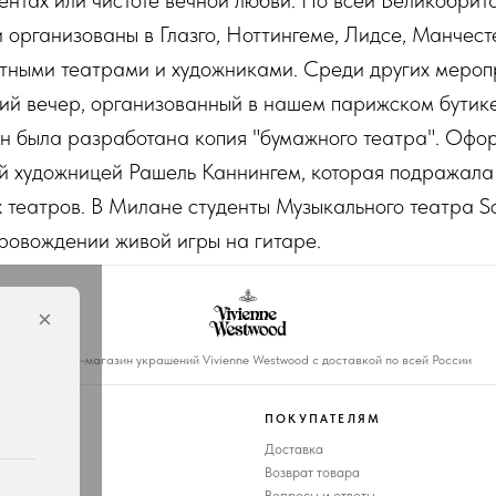
нтах или чистоте вечной любви. По всей Великобрит
 организованы в Глазго, Ноттингеме, Лидсе, Манчес
стными театрами и художниками. Среди других мероп
ий вечер, организованный в нашем парижском бутике,
н была разработана копия "бумажного театра". Офо
й художницей Рашель Каннингем, которая подражала
 театров. В Милане студенты Музыкального театра Scu
провождении живой игры на гитаре.
×
Интернет-магазин украшений Vivienne Westwood с доставкой по всей России
ПОКУПАТЕЛЯМ
Доставка
Возврат товара
украшений
Вопросы и ответы