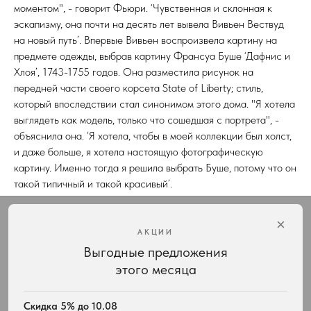
моментом", - говорит Фьюри. ‘Чувственная и склонная к
эскапизму, она почти на десять лет вывела Вивьен Вествуд
на новый путь’. Впервые Вивьен воспроизвела картину на
предмете одежды, выбрав картину Франсуа Буше ‘Дафнис и
Хлоя’, 1743-1755 годов. Она разместила рисунок на
передней части своего корсета State of Liberty; стиль,
который впоследствии стал синонимом этого дома. "Я хотела
выглядеть как модель, только что сошедшая с портрета", -
объяснила она. ‘Я хотела, чтобы в моей коллекции был холст,
и даже больше, я хотела настоящую фотографическую
картину. Именно тогда я решила выбрать Буше, потому что он
такой типичный и такой красивый’.
Интернет-магазин украшений Vivienne Westwood с доставкой по всей России
×
АКЦИИ
Выгодные предложения
КАТАЛОГ
ПОДАРКИ
этого месяца
Весь ассортимент
Для неё
Подвески и ожерелья
Для него
Серьги
Комплекты украшений
Скидка 5% до 10.08