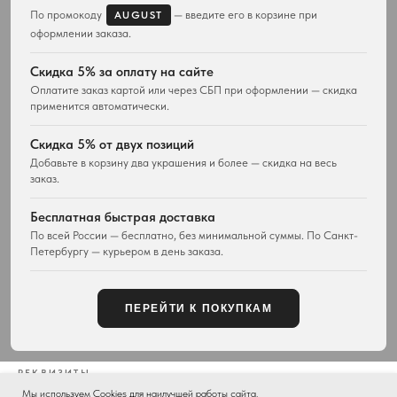
Браслеты
По промокоду
— введите его в корзине при
AUGUST
Кольца
оформлении заказа.
Часы
Сумки
Скидка 5% за оплату на сайте
Оплатите заказ картой или через СБП при оформлении — скидка
ПОКУПАТЕЛЯМ
WESTWOOD WORLD
применится автоматически.
Доставка
О магазине
Возврат товара
История Vivienne Westwood
Скидка 5% от двух позиций
Вопросы и ответы
Наследие бренда
Добавьте в корзину два украшения и более — скидка на весь
Отзывы покупателей
Новости и проекты
заказ.
Контакты
Все материалы
Карта сайта
Бесплатная быстрая доставка
Публичная оферта
По всей России — бесплатно, без минимальной суммы. По Санкт-
Петербургу — курьером в день заказа.
КОНТАКТЫ
+7 929 115-81-82
Customers@lm-llc.ru
ПЕРЕЙТИ К ПОКУПКАМ
Telegram
Санкт-Петербург, пр-кт Ветеранов, д. 155
РЕКВИЗИТЫ
ООО «ЛМ»
· ИНН 7807405914 · КПП 780701001 · ОГРН 1267800045149
Мы используем Cookies для наилучшей работы сайта.