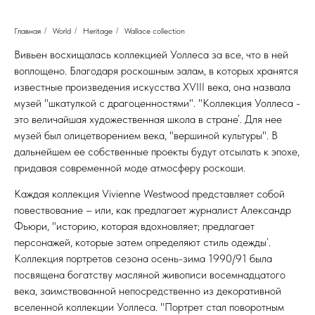
Главная
/
World
/
Heritage
/
Wallace collection
Вивьен восхищалась коллекцией Уоллеса за все, что в ней
воплощено. Благодаря роскошным залам, в которых хранятся
известные произведения искусства XVIII века, она назвала
музей "шкатулкой с драгоценностями". "Коллекция Уоллеса -
это величайшая художественная школа в стране’. Для нее
музей был олицетворением века, "вершиной культуры". В
дальнейшем ее собственные проекты будут отсылать к эпохе,
придавая современной моде атмосферу роскоши.
Каждая коллекция Vivienne Westwood представляет собой
повествование – или, как предлагает журналист Александр
Фьюри, "историю, которая вдохновляет; предлагает
персонажей, которые затем определяют стиль одежды’.
Коллекция портретов сезона осень-зима 1990/91 была
посвящена богатству масляной живописи восемнадцатого
века, заимствованной непосредственно из декоративной
вселенной коллекции Уоллеса. "Портрет стал поворотным