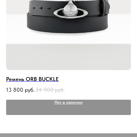
Ремень ORB BUCKLE
Ко
13 800
руб.
24 900
руб.
10
Нет в наличии