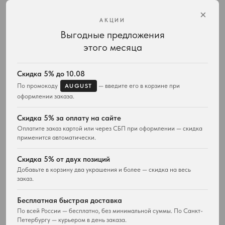
×
АКЦИИ
Выгодные предложения
Интернет-магазин украшений Vivienne Westwood с доставкой по всей России
этого месяца
КАТАЛОГ
ПОДАРКИ
Весь ассортимент
Для неё
Скидка 5% до 10.08
Подвески и ожерелья
Для него
По промокоду
— введите его в корзине при
AUGUST
Серьги
Комплекты украшений
оформлении заказа.
Браслеты
Кольца
Скидка 5% за оплату на сайте
Часы
Оплатите заказ картой или через СБП при оформлении — скидка
Сумки
применится автоматически.
ПОКУПАТЕЛЯМ
WESTWOOD WORLD
Скидка 5% от двух позиций
Доставка
О магазине
Добавьте в корзину два украшения и более — скидка на весь
Возврат товара
заказ.
История Vivienne Westwood
Вопросы и ответы
Наследие бренда
Отзывы покупателей
Бесплатная быстрая доставка
Новости и проекты
Контакты
Все материалы
По всей России — бесплатно, без минимальной суммы. По Санкт-
Петербургу — курьером в день заказа.
Карта сайта