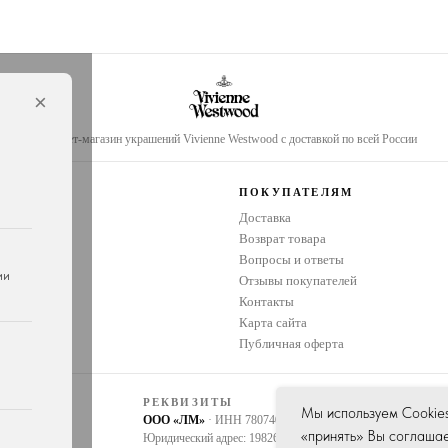
×
Интернет-магазин украшений Vivienne Westwood с доставкой по всей России
И
ПОКУПАТЕЛЯМ
Доставка
Возврат товара
украшений
Вопросы и ответы
ии
Отзывы покупателей
Контакты
Карта сайта
Публичная оферта
РЕКВИЗИТЫ
Мы используем Cookie
ООО «ЛМ»
· ИНН 7807405914 · КПП 780701001 · ОГРН 
«принять» Вы соглаша
Юридический адрес: 198264, Россия, г. Санкт-Петербург, пр-к