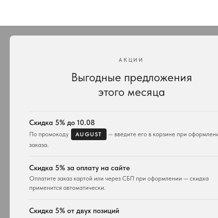
АКЦИИ
Выгодные предложения
этого месяца
КАТАЛОГ
ПОДАРК
Весь ассортимент
Для неё
Подвески и ожерелья
Для него
Скидка 5% до 10.08
Серьги
Комплекты 
По промокоду
— введите его в корзине при оформлен
AUGUST
Браслеты
заказа.
Кольца
Часы
Скидка 5% за оплату на сайте
Сумки
Оплатите заказ картой или через СБП при оформлении — скидка
применится автоматически.
КОНТАКТЫ
+7 929 115-81-82
Скидка 5% от двух позиций
Customers@lm-llc.ru