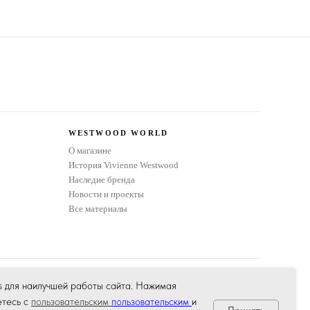
WESTWOOD WORLD
О магазине
История Vivienne Westwood
Наследие бренда
Новости и проекты
Все материалы
s для наилучшей работы сайта. Нажимая
1267800045149
етесь с
пользовательским
пользовательским
и
т Ветеранов, д. 155, лит. А, кв. 112
Принять