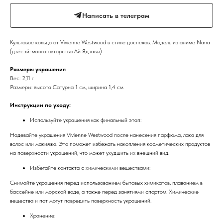
Написать в телеграм
Культовое кольцо от Vivienne Westwood в стиле доспехов. Модель из аниме Nana
(дзёсэй-манга авторства Ай Ядзавы)
Размеры украшения
Вес: 2,11 г
Размеры: высота Сатурна 1 см, ширина 1,4 см
Инструкции по уходу:
Используйте украшения как финальный этап:
Надевайте украшения Vivienne Westwood после нанесения парфюма, лака для
волос или макияжа. Это поможет избежать накопления косметических продуктов
на поверхности украшений, что может ухудшить их внешний вид.
Избегайте контакта с химическими веществами:
Снимайте украшения перед использованием бытовых химикатов, плаванием в
бассейне или морской воде, а также перед занятиями спортом. Химические
вещества и пот могут повредить поверхность украшений.
Хранение: