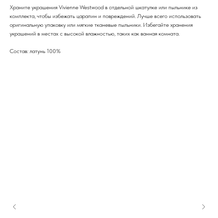
Храните украшения Vivienne Westwood в отдельной шкатулке или пыльнике из
комплекта, чтобы избежать царапин и повреждений. Лучше всего использовать
оригинальную упаковку или мягкие тканевые пыльники. Избегайте хранения
украшений в местах с высокой влажностью, таких как ванная комната.
Состав: латунь 100%