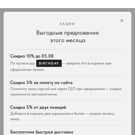
×
АКЦИИ
Выгодные предложения
Интернет-магазин украшений Vivienne Westwood с доставкой по всей России
этого месяца
КАТАЛОГ
ПОДАРКИ
Весь ассортимент
Для неё
Скидка 10% до 05.08
Подвески и ожерелья
Для него
По промокоду
— введите его в корзине при
BIRTHDAY
Серьги
Комплекты украшений
оформлении заказа.
Браслеты
Кольца
Скидка 5% за оплату на сайте
Часы
Оплатите заказ картой или через СБП при оформлении — скидка
Сумки
применится автоматически.
ПОКУПАТЕЛЯМ
WESTWOOD WORLD
Скидка 5% от двух позиций
Доставка
О магазине
Добавьте в корзину два украшения и более — скидка на весь
Возврат товара
заказ.
История Vivienne Westwood
Вопросы и ответы
Наследие бренда
Отзывы покупателей
Бесплатная быстрая доставка
Новости и проекты