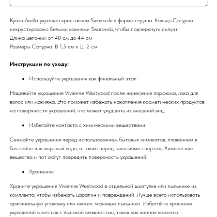
Кулон Ariella украшен кристаллом Swarovski в форме сердца. Кольцо Сатурна
инкрустировано белыми камнями Swarovski, чтобы подчеркнуть силуэт.
Длина цепочки: от 40 см до 44 см
Размеры Сатурна: В 1,5 см x Ш 2 см
Инструкции по уходу:
Используйте украшения как финальный этап:
Надевайте украшения Vivienne Westwood после нанесения парфюма, лака для
волос или макияжа. Это поможет избежать накопления косметических продуктов
на поверхности украшений, что может ухудшить их внешний вид.
Избегайте контакта с химическими веществами:
Снимайте украшения перед использованием бытовых химикатов, плаванием в
бассейне или морской воде, а также перед занятиями спортом. Химические
вещества и пот могут повредить поверхность украшений.
Хранение:
Храните украшения Vivienne Westwood в отдельной шкатулке или пыльнике из
комплекта, чтобы избежать царапин и повреждений. Лучше всего использовать
оригинальную упаковку или мягкие тканевые пыльники. Избегайте хранения
украшений в местах с высокой влажностью, таких как ванная комната.