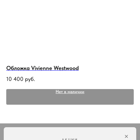
Обложка Vivienne Westwood
Ч
10 400
руб.
24
Нет в наличии
×
АКЦИИ