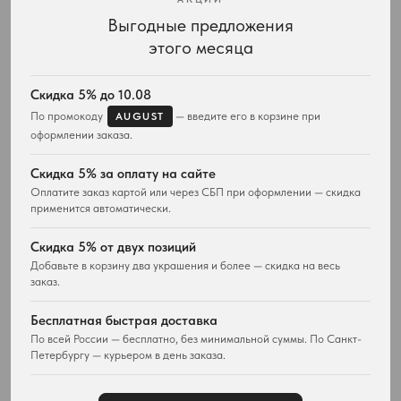
Выгодные предложения
Интернет-магазин украшений Vivienne Westwood с доставкой по всей России
этого месяца
КАТАЛОГ
ПОДАРКИ
Весь ассортимент
Для неё
Скидка 5% до 10.08
Подвески и ожерелья
Для него
По промокоду
— введите его в корзине при
AUGUST
Серьги
Комплекты украшений
оформлении заказа.
Браслеты
Кольца
Скидка 5% за оплату на сайте
Часы
Оплатите заказ картой или через СБП при оформлении — скидка
Сумки
применится автоматически.
ПОКУПАТЕЛЯМ
WESTWOOD WORLD
Скидка 5% от двух позиций
Доставка
О магазине
Добавьте в корзину два украшения и более — скидка на весь
Возврат товара
заказ.
История Vivienne Westwood
Вопросы и ответы
Наследие бренда
Отзывы покупателей
Бесплатная быстрая доставка
Новости и проекты
Контакты
Все материалы
По всей России — бесплатно, без минимальной суммы. По Санкт-
Петербургу — курьером в день заказа.
Карта сайта
Публичная оферта