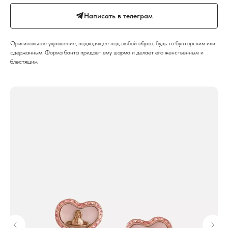
Написать в телеграм
Оригинальное украшение, подходящее под любой образ, будь то бунтарским или
сдержанным. Форма банта придает ему шарма и делает его женственным и
блестящим
До
Доп
10