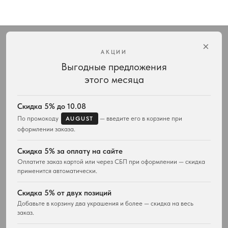
×
АКЦИИ
Выгодные предложения
Интернет-магазин украшений Vivienne Westwood с доставкой по всей России
этого месяца
КАТАЛОГ
ПОДАРКИ
Весь ассортимент
Для неё
Скидка 5% до 10.08
Подвески и ожерелья
Для него
По промокоду
— введите его в корзине при
AUGUST
Серьги
Комплекты украшений
оформлении заказа.
Браслеты
Кольца
Скидка 5% за оплату на сайте
Часы
Оплатите заказ картой или через СБП при оформлении — скидка
Сумки
применится автоматически.
ПОКУПАТЕЛЯМ
WESTWOOD WORLD
Скидка 5% от двух позиций
Доставка
О магазине
Добавьте в корзину два украшения и более — скидка на весь
Возврат товара
заказ.
История Vivienne Westwood
Вопросы и ответы
Наследие бренда