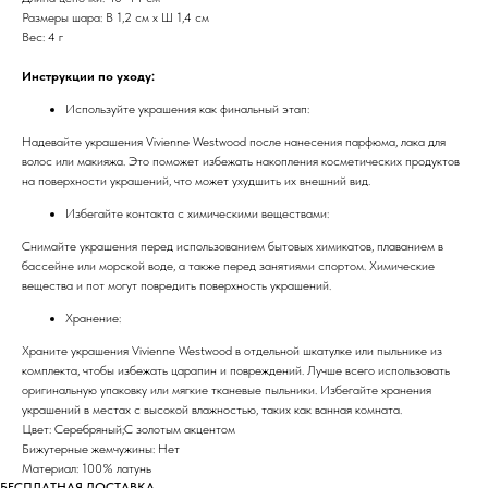
Размеры шара: В 1,2 см x Ш 1,4 см
Вес: 4 г
Инструкции по уходу:
Используйте украшения как финальный этап:
Надевайте украшения Vivienne Westwood после нанесения парфюма, лака для
волос или макияжа. Это поможет избежать накопления косметических продуктов
на поверхности украшений, что может ухудшить их внешний вид.
Избегайте контакта с химическими веществами:
Снимайте украшения перед использованием бытовых химикатов, плаванием в
бассейне или морской воде, а также перед занятиями спортом. Химические
вещества и пот могут повредить поверхность украшений.
Хранение:
Храните украшения Vivienne Westwood в отдельной шкатулке или пыльнике из
комплекта, чтобы избежать царапин и повреждений. Лучше всего использовать
оригинальную упаковку или мягкие тканевые пыльники. Избегайте хранения
украшений в местах с высокой влажностью, таких как ванная комната.
Цвет: Серебряный;С золотым акцентом
Бижутерные жемчужины: Нет
Материал: 100% латунь
БЕСПЛАТНАЯ ДОСТАВКА