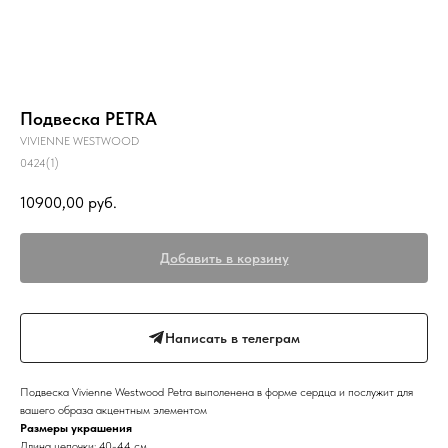
Подвеска PETRA
VIVIENNE WESTWOOD
0424(1)
10900,00
руб.
Добавить в корзину
Написать в телеграм
Подвеска Vivienne Westwood Petra выполенена в форме сердца и послужит для
вашего образа акцентным элементом
Размеры украшения
Длина цепочки: 40-44 см