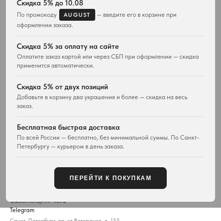
Весь ассортимент
Для неё
Скидка 5% до 10.08
Подвески и ожерелья
Для него
По промокоду
— введите его в корзине при
AUGUST
Серьги
Комплекты украшений
оформлении заказа.
Браслеты
Кольца
Скидка 5% за оплату на сайте
Часы
Оплатите заказ картой или через СБП при оформлении — скидка
Сумки
применится автоматически.
ПОКУПАТЕЛЯМ
WESTWOOD WORLD
Скидка 5% от двух позиций
Доставка
О магазине
Добавьте в корзину два украшения и более — скидка на весь
заказ.
Возврат товара
История Vivienne Westwood
Вопросы и ответы
Наследие бренда
Бесплатная быстрая доставка
Отзывы покупателей
Новости и проекты
По всей России — бесплатно, без минимальной суммы. По Санкт-
Контакты
Все материалы
Петербургу — курьером в день заказа.
Карта сайта
Публичная оферта
ПЕРЕЙТИ К ПОКУПКАМ
КОНТАКТЫ
+7 929 115-81-82
Customers@lm-llc.ru
Telegram
Санкт-Петербург, пр-кт Ветеранов, д. 155