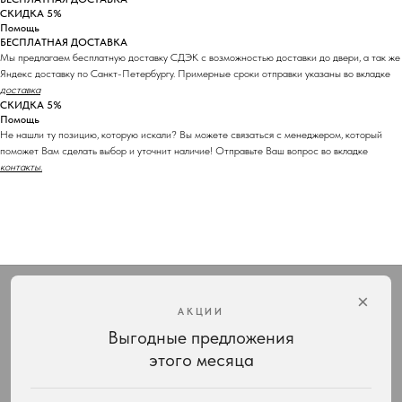
СКИДКА 5%
Помощь
БЕСПЛАТНАЯ ДОСТАВКА
Мы предлагаем бесплатную доставку СДЭК с возможностью доставки до двери, а так же
Яндекс доставку по Санкт-Петербургу. Примерные сроки отправки указаны во вкладке
доставка
СКИДКА 5%
Помощь
Не нашли ту позицию, которую искали? Вы можете связаться с менеджером, который
поможет Вам сделать выбор и уточнит наличие! Отправьте Ваш вопрос во вкладке
контакты.
×
АКЦИИ
Выгодные предложения
Интернет-магазин украшений Vivienne Westwood с доставкой по всей России
этого месяца
КАТАЛОГ
ПОДАРКИ