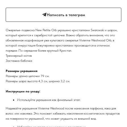
Написать в телеграм
Ожерелье-подвеска New Petite Orb украшено кристаллами Swarowski и шаром,
который крепится к серебристой цепочке. Важно обратить внимание, что это
обновленная модификация уже культового ожерелья Vivienne Westwood Orb, в
которой инкрустация бижутериями кристаллами производится в отличном
порядке: По середине более крупный Кристал.
Трехмерный мотив
Застежка-бабочка
Размеры украшения
Размеры: длина цепочки 79 см.
Размеры шара: высота 4,3 см, ширина 3,2 см.
Инструкции по уходу:
Используйте украшения как финальный этап:
Надевайте украшения Vivienne Westwood после нанесения парфюма, лака для
волос или макияжа. Это поможет избежать накопления косметических продуктов
на поверхности украшений, что может ухудшить их внешний вид.
Избегайте контакта с химическими веществами: