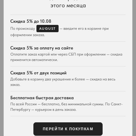
этого месяца
Весь ассортимент
Для неё
Подвески и ожерелья
Для него
Серьги
Комплекты украшений
Скидка 5% до 10.08
Браслеты
По промокоду
— введите его в корзине при
AUGUST
Кольца
оформлении заказа.
Часы
Сумки
Скидка 5% за оплату на сайте
Оплатите заказ картой или через СБП при оформлении — скидка
ПОКУПАТЕЛЯМ
WESTWOOD WORLD
применится автоматически.
Доставка
О магазине
Возврат товара
История Vivienne Westwood
Скидка 5% от двух позиций
Вопросы и ответы
Наследие бренда
Добавьте в корзину два украшения и более — скидка на весь
Отзывы покупателей
Новости и проекты
заказ.
Контакты
Все материалы
Карта сайта
Бесплатная быстрая доставка
Публичная оферта
По всей России — бесплатно, без минимальной суммы. По Санкт-
Петербургу — курьером в день заказа.
КОНТАКТЫ
+7 929 115-81-82
Customers@lm-llc.ru
ПЕРЕЙТИ К ПОКУПКАМ
Telegram