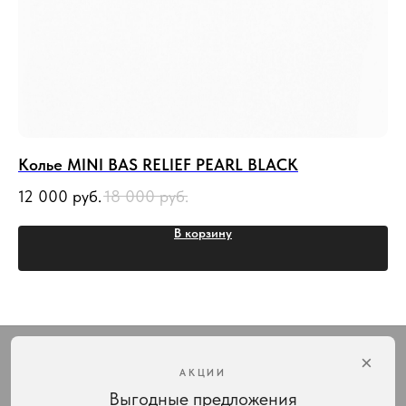
Колье MINI BAS RELIEF PEARL BLACK
Чо
12 000
руб.
18 000
руб.
12
В корзину
Интернет-магазин украшений Vivienne Westwood с доставкой по всей России
×
АКЦИИ
Выгодные предложения
КАТАЛОГ
ПОДАРКИ