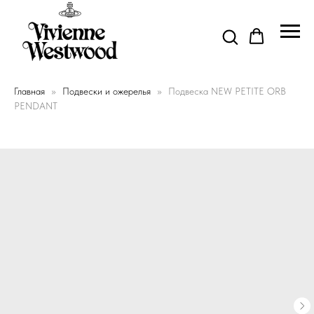
Главная
Подвески и ожерелья
Подвеска NEW PETITE ORB
PENDANT