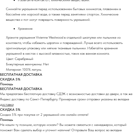
Снимайте украшения перед использованием бытовых химикатов, плаванием в
бассейне или морской воде, а также перед занятиями спортом. Химические
вещества и пот могут повредить поверхность украшений.
Хранение:
Храните украшения Vivienne Westwood в отдельной шкатулке или пыльнике из
комплекта, чтобы избежать царапин и повреждений. Лучше всего использовать
оригинальную упаковку или мягкие тканевые пыльники. Избегайте хранения
украшений в местах с высокой влажностью, таких как ванная комната.
Цвет: Серебряный
Бижутерные жемчужины: Нет
Материал: 100% латунь
БЕСПЛАТНАЯ ДОСТАВКА
СКИДКА 5%
Помощь
БЕСПЛАТНАЯ ДОСТАВКА
Мы предлагаем бесплатную доставку СДЭК с возможностью доставки до двери, а так же
Яндекс доставку по Санкт-Петербургу. Примерные сроки отправки указаны во вкладке
доставка
СКИДКА 5%
Скидка 5% при покупке от 2 украшений или онлайн оплате!
Помощь
Не нашли ту позицию, которую искали? Вы можете связаться с менеджером, который
поможет Вам сделать выбор и уточнит наличие! Отправьте Ваш вопрос во вкладке