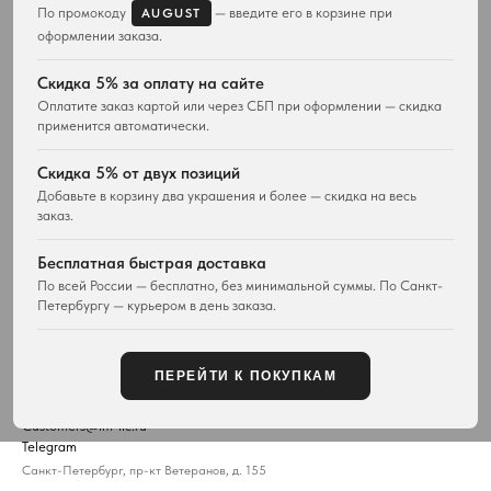
Подвески и ожерелья
Для него
По промокоду
— введите его в корзине при
AUGUST
Серьги
Комплекты украшений
оформлении заказа.
Браслеты
Кольца
Скидка 5% за оплату на сайте
Часы
Оплатите заказ картой или через СБП при оформлении — скидка
Сумки
применится автоматически.
ПОКУПАТЕЛЯМ
WESTWOOD WORLD
Скидка 5% от двух позиций
Доставка
О магазине
Добавьте в корзину два украшения и более — скидка на весь
заказ.
Возврат товара
История Vivienne Westwood
Вопросы и ответы
Наследие бренда
Бесплатная быстрая доставка
Отзывы покупателей
Новости и проекты
По всей России — бесплатно, без минимальной суммы. По Санкт-
Контакты
Все материалы
Петербургу — курьером в день заказа.
Карта сайта
Публичная оферта
ПЕРЕЙТИ К ПОКУПКАМ
КОНТАКТЫ
+7 929 115-81-82
Customers@lm-llc.ru
Telegram
Санкт-Петербург, пр-кт Ветеранов, д. 155