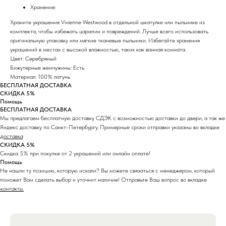
Хранение:
Храните украшения Vivienne Westwood в отдельной шкатулке или пыльнике из
комплекта, чтобы избежать царапин и повреждений. Лучше всего использовать
оригинальную упаковку или мягкие тканевые пыльники. Избегайте хранения
украшений в местах с высокой влажностью, таких как ванная комната.
Цвет: Серебряный
Бижутерные жемчужины: Есть
Материал: 100% латунь
БЕСПЛАТНАЯ ДОСТАВКА
СКИДКА 5%
Помощь
БЕСПЛАТНАЯ ДОСТАВКА
Мы предлагаем бесплатную доставку СДЭК с возможностью доставки до двери, а так же
Яндекс доставку по Санкт-Петербургу. Примерные сроки отправки указаны во вкладке
доставка
СКИДКА 5%
Скидка 5% при покупке от 2 украшений или онлайн оплате!
Помощь
Не нашли ту позицию, которую искали? Вы можете связаться с менеджером, который
поможет Вам сделать выбор и уточнит наличие! Отправьте Ваш вопрос во вкладке
контакты.