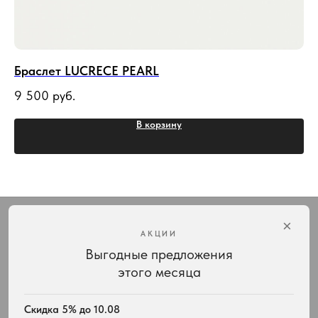
Браслет LUCRECE PEARL
По
9 500
руб.
10
В корзину
×
АКЦИИ
Выгодные предложения
Интернет-магазин украшений Vivienne Westwood с доставкой по всей России
этого месяца
КАТАЛОГ
ПОДАРКИ
Весь ассортимент
Для неё
Скидка 5% до 10.08