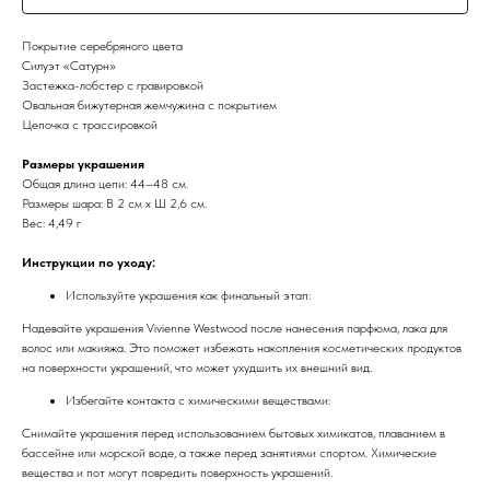
Покрытие серебряного цвета
Силуэт «Сатурн»
Застежка-лобстер с гравировкой
Овальная бижутерная жемчужина с покрытием
Цепочка с трассировкой
Размеры украшения
Общая длина цепи: 44–48 см.
Размеры шара: В 2 см x Ш 2,6 см.
Вес: 4,49 г
Инструкции по уходу:
Используйте украшения как финальный этап:
Надевайте украшения Vivienne Westwood после нанесения парфюма, лака для
волос или макияжа. Это поможет избежать накопления косметических продуктов
на поверхности украшений, что может ухудшить их внешний вид.
Избегайте контакта с химическими веществами:
Снимайте украшения перед использованием бытовых химикатов, плаванием в
бассейне или морской воде, а также перед занятиями спортом. Химические
вещества и пот могут повредить поверхность украшений.