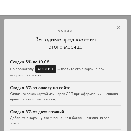
×
АКЦИИ
Выгодные предложения
Интернет-магазин украшений Vivienne Westwood с доставкой по всей России
этого месяца
КАТАЛОГ
ПОДАРКИ
Весь ассортимент
Для неё
Скидка 5% до 10.08
Подвески и ожерелья
Для него
По промокоду
— введите его в корзине при
AUGUST
Серьги
Комплекты украшений
оформлении заказа.
Браслеты
Кольца
Скидка 5% за оплату на сайте
Часы
Оплатите заказ картой или через СБП при оформлении — скидка
Сумки
применится автоматически.
ПОКУПАТЕЛЯМ
WESTWOOD WORLD
Скидка 5% от двух позиций
Доставка
О магазине
Добавьте в корзину два украшения и более — скидка на весь
Возврат товара
заказ.
История Vivienne Westwood
Вопросы и ответы
Наследие бренда