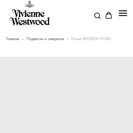
Главная
Подвески и ожерелья
Колье BROKEN PEARL