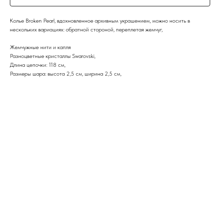
Колье Broken Pearl, вдохновленное архивным украшением, можно носить в
нескольких вариациях: обратной стороной, переплетая жемчуг,
Жемчужные нити и капля
Разноцветные кристаллы Swarovski,
Длина цепочки: 118 см,
Размеры шара: высота 2,5 см, ширина 2,5 см,