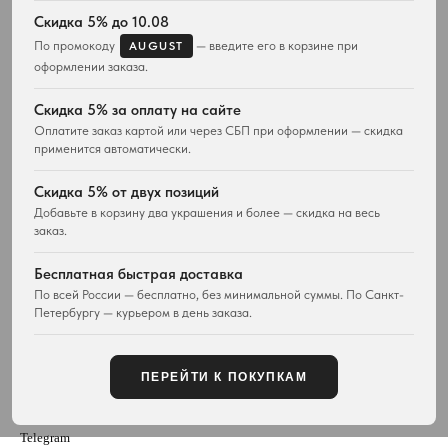
Весь ассортимент
Для неё
Скидка 5% до 10.08
Подвески и ожерелья
Для него
По промокоду
— введите его в корзине при
AUGUST
Серьги
Комплекты украшений
оформлении заказа.
Браслеты
Кольца
Скидка 5% за оплату на сайте
Часы
Оплатите заказ картой или через СБП при оформлении — скидка
Сумки
применится автоматически.
ПОКУПАТЕЛЯМ
WESTWOOD WORLD
Скидка 5% от двух позиций
Доставка
О магазине
Добавьте в корзину два украшения и более — скидка на весь
Возврат товара
заказ.
История Vivienne Westwood
Вопросы и ответы
Наследие бренда
Отзывы покупателей
Бесплатная быстрая доставка
Новости и проекты
Контакты
Все материалы
По всей России — бесплатно, без минимальной суммы. По Санкт-
Петербургу — курьером в день заказа.
Карта сайта
Публичная оферта
ПЕРЕЙТИ К ПОКУПКАМ
КОНТАКТЫ
+7 929 115-81-82
Customers@lm-llc.ru
Telegram