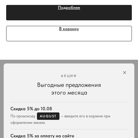
Подробнее
В корзину
Интернет-магазин украшений Vivienne Westwood с доставкой по всей России
×
АКЦИИ
Выгодные предложения
КАТАЛОГ
ПОДАРКИ
этого месяца
Весь ассортимент
Для неё
Подвески и ожерелья
Для него
Серьги
Комплекты украшений
Скидка 5% до 10.08
Браслеты
По промокоду
— введите его в корзине при
AUGUST
Кольца
оформлении заказа.
Часы
Сумки
Скидка 5% за оплату на сайте