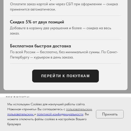
Оплатите заказ картой или через СБП при оформлении — скидка
ПОКУПАТЕЛЯМ
WESTWOOD WORLD
применится автоматически.
Доставка
О магазине
Возврат товара
История Vivienne Westwood
Скидка 5% от двух позиций
Вопросы и ответы
Наследие бренда
Добавьте в корзину два украшения и более — скидка на весь
Отзывы покупателей
Новости и проекты
заказ.
Контакты
Все материалы
Карта сайта
Бесплатная быстрая доставка
Публичная оферта
По всей России — бесплатно, без минимальной суммы. По Санкт-
Петербургу — курьером в день заказа.
КОНТАКТЫ
+7 929 115-81-82
Customers@lm-llc.ru
ПЕРЕЙТИ К ПОКУПКАМ
Telegram
Санкт-Петербург, пр-кт Ветеранов, д. 155
РЕКВИЗИТЫ
ООО «ЛМ»
· ИНН 7807405914 · КПП 780701001 · ОГРН 1267800045149
Мы используем Cookies для наилучшей работы сайта.
Юридический адрес: 198264, Россия, г. Санкт-Петербург, пр-кт Ветеранов,
Нажимая «принять» Вы соглашаетесь с
пользовательским
д. 155, лит. А, кв. 112
Принять
пользовательским
и
политикой конфиденциальности
. Вы
можете отключить файлы cookies в настройках Вашего
браузера
©
2026
ООО «ЛМ». Все права защищены.