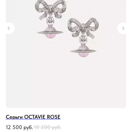
Серьги OCTAVIE ROSE
По
12 500
руб.
18 200
руб.
10