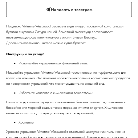
Написать в телеграм
Подвеска Vivienne Westwood Lucrece в виде инкрустированной кристаллами
булавки с кулоном Сатурн на ней. Заметный аксессуар подчеркивает
неотъемлемую роль панк-культуры в жизни Вивьен Вествуд.
Дополнить коллекцию Lucrece можно купив браслет.
Инструкции по уходу:
Используйте украшения как финальный этап:
Надевайте украшения Vivienne Westwood после нанесения парфюма, лака для
волос или макияжа. Это поможет избежать накопления косметических продуктов
на поверхности украшений, что может ухудшить их внешний вид.
Избегайте контакта с химическими веществами:
Снимайте украшения перед использованием бытовых химикатов, плаванием в
бассейне или морской воде, а также перед занятиями спортом. Химические
вещества и пот могут повредить поверхность украшений.
Хранение:
Храните украшения Vivienne Westwood в отдельной шкатулке или пыльнике из
комплекта, чтобы избежать царапин и повреждений. Лучше всего использовать