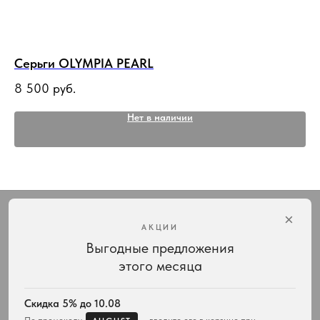
Серьги OLYMPIA PEARL
Бр
8 500
руб.
9 
Нет в наличии
×
АКЦИИ
Выгодные предложения
Интернет-магазин украшений Vivienne Westwood с доставкой по всей России
этого месяца
КАТАЛОГ
ПОДАРКИ
Весь ассортимент
Для неё
Скидка 5% до 10.08
Подвески и ожерелья
Для него