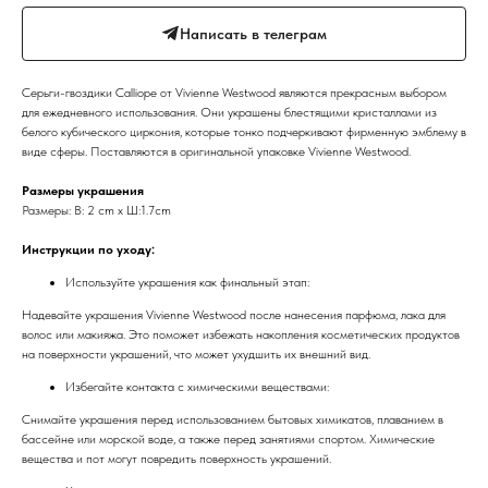
Написать в телеграм
Серьги-гвоздики Calliope от Vivienne Westwood являются прекрасным выбором
для ежедневного использования. Они украшены блестящими кристаллами из
белого кубического циркония, которые тонко подчеркивают фирменную эмблему в
виде сферы. Поставляются в оригинальной упаковке Vivienne Westwood.
Размеры украшения
Размеры: В: 2 cm x Ш:1.7cm
Инструкции по уходу:
Используйте украшения как финальный этап:
Надевайте украшения Vivienne Westwood после нанесения парфюма, лака для
волос или макияжа. Это поможет избежать накопления косметических продуктов
на поверхности украшений, что может ухудшить их внешний вид.
Избегайте контакта с химическими веществами:
Снимайте украшения перед использованием бытовых химикатов, плаванием в
бассейне или морской воде, а также перед занятиями спортом. Химические
вещества и пот могут повредить поверхность украшений.