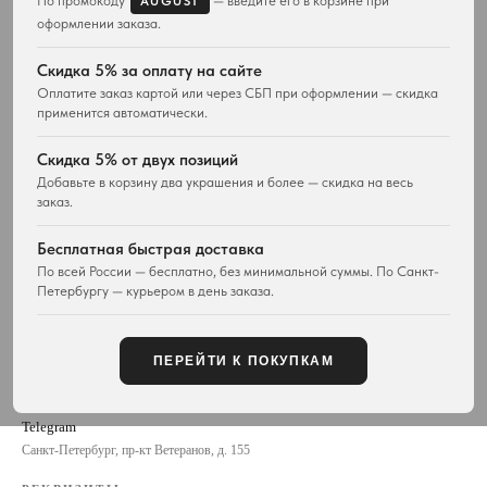
По промокоду
— введите его в корзине при
AUGUST
Серьги
Комплекты украшений
оформлении заказа.
Браслеты
Кольца
Скидка 5% за оплату на сайте
Часы
Оплатите заказ картой или через СБП при оформлении — скидка
Сумки
применится автоматически.
ПОКУПАТЕЛЯМ
WESTWOOD WORLD
Скидка 5% от двух позиций
Доставка
О магазине
Добавьте в корзину два украшения и более — скидка на весь
Возврат товара
заказ.
История Vivienne Westwood
Вопросы и ответы
Наследие бренда
Отзывы покупателей
Бесплатная быстрая доставка
Новости и проекты
Контакты
Все материалы
По всей России — бесплатно, без минимальной суммы. По Санкт-
Петербургу — курьером в день заказа.
Карта сайта
Публичная оферта
ПЕРЕЙТИ К ПОКУПКАМ
КОНТАКТЫ
+7 929 115-81-82
Customers@lm-llc.ru
Telegram
Санкт-Петербург, пр-кт Ветеранов, д. 155