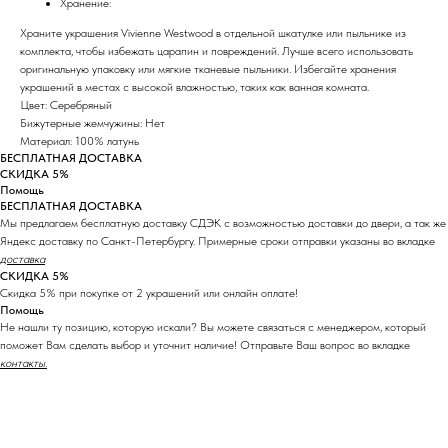
Хранение:
Храните украшения Vivienne Westwood в отдельной шкатулке или пыльнике из
комплекта, чтобы избежать царапин и повреждений. Лучше всего использовать
оригинальную упаковку или мягкие тканевые пыльники. Избегайте хранения
украшений в местах с высокой влажностью, таких как ванная комната.
Цвет: Серебряный
Бижутерные жемчужины: Нет
Материал: 100% латунь
БЕСПЛАТНАЯ ДОСТАВКА
СКИДКА 5%
Помощь
БЕСПЛАТНАЯ ДОСТАВКА
Мы предлагаем бесплатную доставку СДЭК с возможностью доставки до двери, а так же
Яндекс доставку по Санкт-Петербургу. Примерные сроки отправки указаны во вкладке
доставка
СКИДКА 5%
Скидка 5% при покупке от 2 украшений или онлайн оплате!
Помощь
Не нашли ту позицию, которую искали? Вы можете связаться с менеджером, который
поможет Вам сделать выбор и уточнит наличие! Отправьте Ваш вопрос во вкладке
контакты.