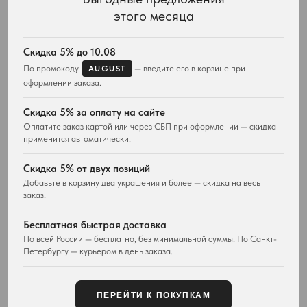
этого месяца
КАТАЛОГ
ПОДАРКИ
Весь ассортимент
Для неё
Скидка 5% до 10.08
Подвески и ожерелья
Для него
По промокоду
— введите его в корзине при
AUGUST
Серьги
Комплекты украшений
оформлении заказа.
Браслеты
Кольца
Скидка 5% за оплату на сайте
Часы
Оплатите заказ картой или через СБП при оформлении — скидка
Сумки
применится автоматически.
ПОКУПАТЕЛЯМ
WESTWOOD WORLD
Скидка 5% от двух позиций
Доставка
О магазине
Добавьте в корзину два украшения и более — скидка на весь
заказ.
Возврат товара
История Vivienne Westwood
Вопросы и ответы
Наследие бренда
Бесплатная быстрая доставка
Отзывы покупателей
Новости и проекты
По всей России — бесплатно, без минимальной суммы. По Санкт-
Контакты
Все материалы
Петербургу — курьером в день заказа.
Карта сайта
Публичная оферта
ПЕРЕЙТИ К ПОКУПКАМ
КОНТАКТЫ