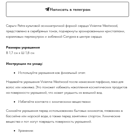
Написать в телеграм
Серьги Petra культовой асимметричной формой сердца Vivienne Westwood,
представлено в серебряных тонах, подчеркнуты хромированными кристаллами,
коралловым перламутром и эмблемой Сатурна в центре сердца.
Размеры украшения
В 1,7 см х Ш 1,8 см
Инструкции по уходу:
Используйте украшения как финальный этап:
Надевайте украшения Vivienne Westwood после нанесения парфюма, лака для
волос или макияжа. Это поможет избежать накопления косметических продуктов
на поверхности украшений, что может ухудшить их внешний вид.
Избегайте контакта с химическими веществами:
Снимайте украшения перед использованием бытовых химикатов, плаванием в
бассейне или морской воде, а также перед занятиями спортом. Химические
вещества и пот могут повредить поверхность украшений.
Хранение: