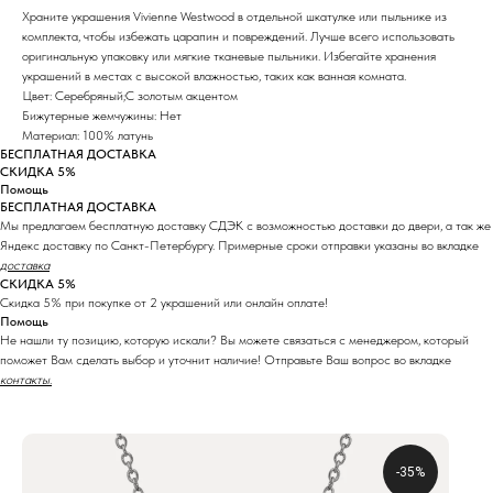
Храните украшения Vivienne Westwood в отдельной шкатулке или пыльнике из
комплекта, чтобы избежать царапин и повреждений. Лучше всего использовать
оригинальную упаковку или мягкие тканевые пыльники. Избегайте хранения
украшений в местах с высокой влажностью, таких как ванная комната.
Цвет: Серебряный;С золотым акцентом
Бижутерные жемчужины: Нет
Материал: 100% латунь
БЕСПЛАТНАЯ ДОСТАВКА
СКИДКА 5%
Помощь
БЕСПЛАТНАЯ ДОСТАВКА
Мы предлагаем бесплатную доставку СДЭК с возможностью доставки до двери, а так же
Яндекс доставку по Санкт-Петербургу. Примерные сроки отправки указаны во вкладке
доставка
СКИДКА 5%
Скидка 5% при покупке от 2 украшений или онлайн оплате!
Помощь
Не нашли ту позицию, которую искали? Вы можете связаться с менеджером, который
поможет Вам сделать выбор и уточнит наличие! Отправьте Ваш вопрос во вкладке
контакты.
-35%