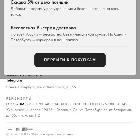
Скидка 5% от двух позиций
Доставка
О магазине
Добавьте в корзину два украшения и более — скидка на весь
заказ.
Возврат товара
История Vivienne Westwood
Вопросы и ответы
Наследие бренда
Бесплатная быстрая доставка
Отзывы покупателей
Новости и проекты
По всей России — бесплатно, без минимальной суммы. По Санкт-
Контакты
Все материалы
Петербургу — курьером в день заказа.
Карта сайта
Публичная оферта
ПЕРЕЙТИ К ПОКУПКАМ
КОНТАКТЫ
+7 929 115-81-82
Customers@lm-llc.ru
Telegram
Санкт-Петербург, пр-кт Ветеранов, д. 155
РЕКВИЗИТЫ
ООО «ЛМ»
· ИНН 7807405914 · КПП 780701001 · ОГРН 1267800045149
Юридический адрес: 198264, Россия, г. Санкт-Петербург, пр-кт Ветеранов,
д. 155, лит. А, кв. 112
©
2026
ООО «ЛМ». Все права защищены.