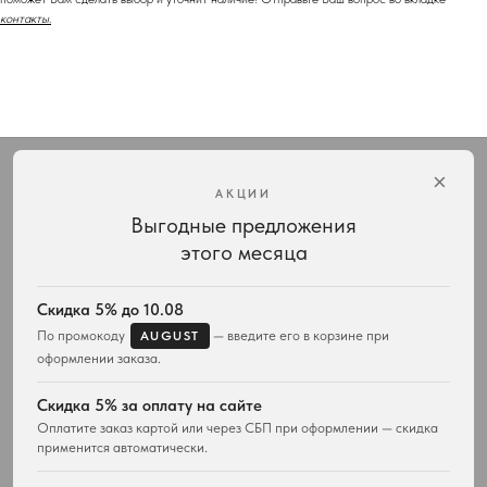
контакты.
×
АКЦИИ
Выгодные предложения
Интернет-магазин украшений Vivienne Westwood с доставкой по всей России
этого месяца
КАТАЛОГ
ПОДАРКИ
Весь ассортимент
Для неё
Скидка 5% до 10.08
Подвески и ожерелья
Для него
По промокоду
— введите его в корзине при
AUGUST
Серьги
Комплекты украшений
оформлении заказа.
Браслеты
Кольца
Скидка 5% за оплату на сайте
Часы
Оплатите заказ картой или через СБП при оформлении — скидка
Сумки
применится автоматически.
ПОКУПАТЕЛЯМ
WESTWOOD WORLD