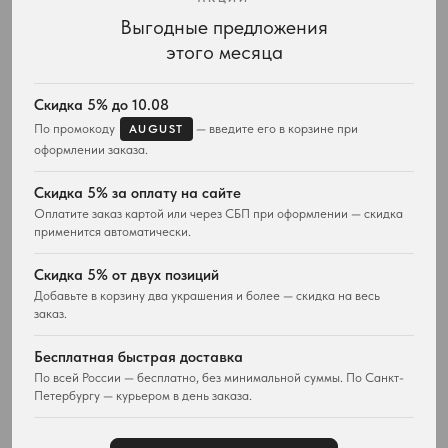
Выгодные предложения
Интернет-магазин украшений Vivienne Westwood с доставкой по всей России
этого месяца
КАТАЛОГ
ПОДАРКИ
Весь ассортимент
Для неё
Скидка 5% до 10.08
Подвески и ожерелья
Для него
По промокоду
— введите его в корзине при
AUGUST
Серьги
Комплекты украшений
оформлении заказа.
Браслеты
Кольца
Скидка 5% за оплату на сайте
Часы
Оплатите заказ картой или через СБП при оформлении — скидка
Сумки
применится автоматически.
ПОКУПАТЕЛЯМ
WESTWOOD WORLD
Скидка 5% от двух позиций
Доставка
О магазине
Добавьте в корзину два украшения и более — скидка на весь
заказ.
Возврат товара
История Vivienne Westwood
Вопросы и ответы
Наследие бренда
Бесплатная быстрая доставка
Отзывы покупателей
Новости и проекты
По всей России — бесплатно, без минимальной суммы. По Санкт-
Контакты
Все материалы
Петербургу — курьером в день заказа.
Карта сайта
Публичная оферта