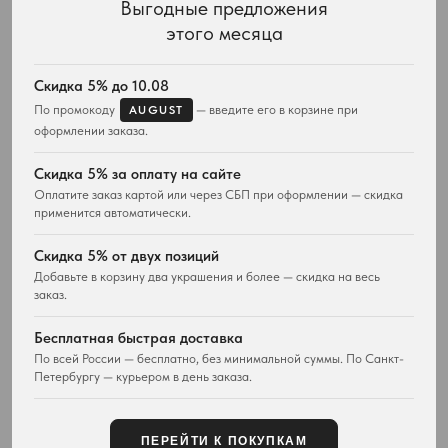
Выгодные предложения
КАТАЛОГ
ПОДАРКИ
этого месяца
Весь ассортимент
Для неё
Подвески и ожерелья
Для него
Серьги
Комплекты украшений
Скидка 5% до 10.08
Браслеты
По промокоду
— введите его в корзине при
AUGUST
Кольца
оформлении заказа.
Часы
Сумки
Скидка 5% за оплату на сайте
Оплатите заказ картой или через СБП при оформлении — скидка
ПОКУПАТЕЛЯМ
WESTWOOD WORLD
применится автоматически.
Доставка
О магазине
Возврат товара
История Vivienne Westwood
Скидка 5% от двух позиций
Вопросы и ответы
Наследие бренда
Добавьте в корзину два украшения и более — скидка на весь
Отзывы покупателей
Новости и проекты
заказ.
Контакты
Все материалы
Карта сайта
Бесплатная быстрая доставка
Публичная оферта
По всей России — бесплатно, без минимальной суммы. По Санкт-
Петербургу — курьером в день заказа.
КОНТАКТЫ
+7 929 115-81-82
Customers@lm-llc.ru
ПЕРЕЙТИ К ПОКУПКАМ