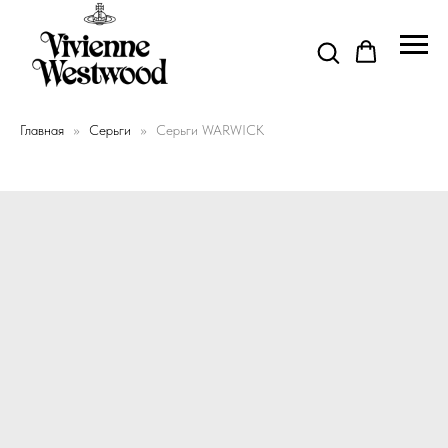
Главная
Серьги
Серьги WARWICK