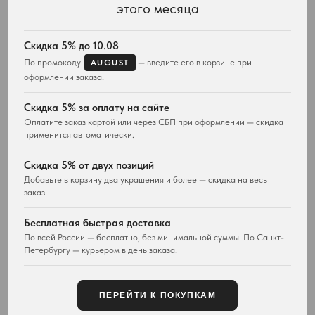
этого месяца
КАТАЛОГ
ПОДАРКИ
Весь ассортимент
Для неё
Скидка 5% до 10.08
Подвески и ожерелья
Для него
По промокоду
— введите его в корзине при
AUGUST
Серьги
Комплекты украшений
оформлении заказа.
Браслеты
Кольца
Скидка 5% за оплату на сайте
Часы
Оплатите заказ картой или через СБП при оформлении — скидка
Сумки
применится автоматически.
ПОКУПАТЕЛЯМ
WESTWOOD WORLD
Скидка 5% от двух позиций
Доставка
О магазине
Добавьте в корзину два украшения и более — скидка на весь
заказ.
Возврат товара
История Vivienne Westwood
Вопросы и ответы
Наследие бренда
Бесплатная быстрая доставка
Отзывы покупателей
Новости и проекты
По всей России — бесплатно, без минимальной суммы. По Санкт-
Контакты
Все материалы
Петербургу — курьером в день заказа.
Карта сайта
Публичная оферта
ПЕРЕЙТИ К ПОКУПКАМ
КОНТАКТЫ
+7 929 115-81-82