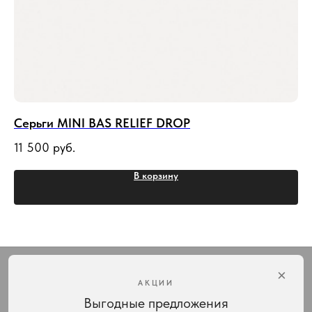
Серьги MINI BAS RELIEF DROP
Бр
11 500
руб.
9 
В корзину
×
АКЦИИ
Выгодные предложения
Интернет-магазин украшений Vivienne Westwood с доставкой по всей России