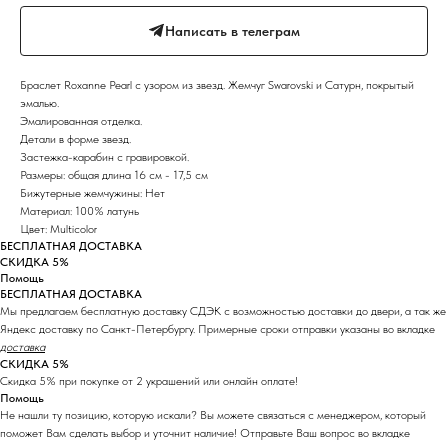
Написать в телеграм
Браслет Roxanne Pearl с узором из звезд. Жемчуг Swarovski и Сатурн, покрытый
эмалью.
Эмалированная отделка.
Детали в форме звезд.
Застежка-карабин с гравировкой.
Размеры: общая длина 16 см - 17,5 см
Бижутерные жемчужины: Нет
Материал: 100% латунь
Цвет: Multicolor
БЕСПЛАТНАЯ ДОСТАВКА
СКИДКА 5%
Помощь
БЕСПЛАТНАЯ ДОСТАВКА
Мы предлагаем бесплатную доставку СДЭК с возможностью доставки до двери, а так же
Яндекс доставку по Санкт-Петербургу. Примерные сроки отправки указаны во вкладке
доставка
СКИДКА 5%
Скидка 5% при покупке от 2 украшений или онлайн оплате!
Помощь
Не нашли ту позицию, которую искали? Вы можете связаться с менеджером, который
поможет Вам сделать выбор и уточнит наличие! Отправьте Ваш вопрос во вкладке