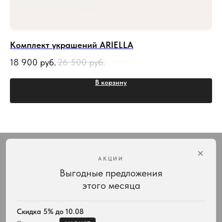
Комплект украшений ARIELLA
Се
18 900
руб.
26 500
руб.
10
В корзину
×
АКЦИИ
Выгодные предложения
Интернет-магазин украшений Vivienne Westwood с доставкой по всей России
этого месяца
КАТАЛОГ
ПОДАРКИ
Весь ассортимент
Для неё
Скидка 5% до 10.08
Подвески и ожерелья
Для него