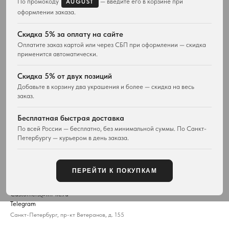
По промокоду
— введите его в корзине при
AUGUST
Серьги
Комплекты украшений
оформлении заказа.
Браслеты
Кольца
Скидка 5% за оплату на сайте
Часы
Оплатите заказ картой или через СБП при оформлении — скидка
Сумки
применится автоматически.
ПОКУПАТЕЛЯМ
WESTWOOD WORLD
Скидка 5% от двух позиций
Доставка
О магазине
Добавьте в корзину два украшения и более — скидка на весь
заказ.
Возврат товара
История Vivienne Westwood
Вопросы и ответы
Наследие бренда
Бесплатная быстрая доставка
Отзывы покупателей
Новости и проекты
По всей России — бесплатно, без минимальной суммы. По Санкт-
Контакты
Все материалы
Петербургу — курьером в день заказа.
Карта сайта
Публичная оферта
ПЕРЕЙТИ К ПОКУПКАМ
КОНТАКТЫ
+7 929 115-81-82
Customers@lm-llc.ru
Telegram
Санкт-Петербург, пр-кт Ветеранов, д. 155