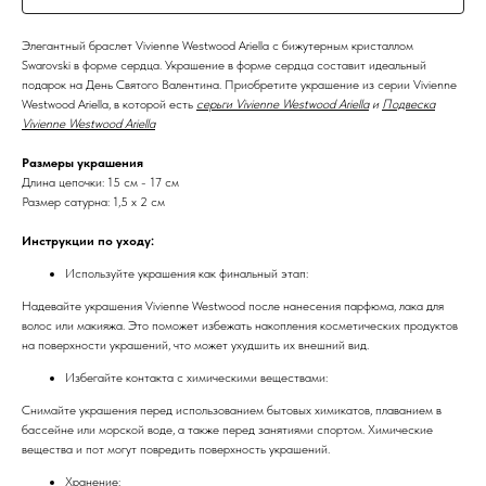
Элегантный браслет Vivienne Westwood Ariella с бижутерным кристаллом
Swarovski в форме сердца. Украшение в форме сердца составит идеальный
подарок на День Святого Валентина. Приобретите украшение из серии Vivienne
Westwood Ariella, в которой есть
серьги Vivienne Westwood Ariella
и
Подвеска
Vivienne Westwood Ariella
Размеры украшения
Длина цепочки: 15 см - 17 см
Размер сатурна: 1,5 х 2 см
Инструкции по уходу:
Используйте украшения как финальный этап:
Надевайте украшения Vivienne Westwood после нанесения парфюма, лака для
волос или макияжа. Это поможет избежать накопления косметических продуктов
на поверхности украшений, что может ухудшить их внешний вид.
Избегайте контакта с химическими веществами:
Снимайте украшения перед использованием бытовых химикатов, плаванием в
бассейне или морской воде, а также перед занятиями спортом. Химические
вещества и пот могут повредить поверхность украшений.
Хранение: