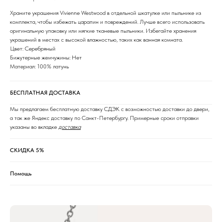
Храните украшения Vivienne Westwood в отдельной шкатулке или пыльнике из
комплекта, чтобы избежать царапин и повреждений. Лучше всего использовать
оригинальную упаковку или мягкие тканевые пыльники. Избегайте хранения
украшений в местах с высокой влажностью, таких как ванная комната.
Цвет: Серебряный
Бижутерные жемчужины: Нет
Материал: 100% латунь
БЕСПЛАТНАЯ ДОСТАВКА
Мы предлагаем бесплатную доставку СДЭК с возможностью доставки до двери,
а так же Яндекс доставку по Санкт-Петербургу. Примерные сроки отправки
указаны во вкладке
доставка
СКИДКА 5%
Помощь