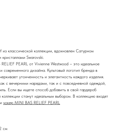
f из классической коллекции, вдохновлен Сатурном
 кристаллами Swarovski.
 RELIEF PEARL от Vivienne Westwood – это идеальное
и современного дизайна. Культовый логотип бренда в
еркивает утонченность и элегантность каждого изделия.
ак с вечерними нарядами, так и с повседневной одеждой,
иль. Если вы ищете способ добавить в свой гардероб
й коллекции станут идеальным выбором. В коллекцию входят
и
чокер MINI BAS RELIEF PEARL
2 см