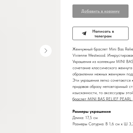
Добавить в корзину
Написать в
телеграм
Жемчужный браслет Mini Bas Relie
Vivienne Westwood. Инкрустирован
Украшения из коллекции MINI BAS
сочетание классического жемчуга 
обрамлении нежных жемчужин подч
Эти украшения легко сочетаются к
придавая образу неповторимый ст
изысканности, то аксессуары это
браслет
MINI BAS RELIEF PEARL
Размеры украшения
Длина: 17,5 см
Размеры Сатурна: В 1,6 см x Ш 3,