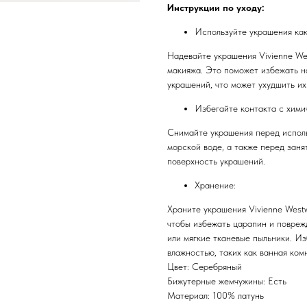
Инструкции по уходу:
Используйте украшения как
Надевайте украшения Vivienne We
макияжа. Это поможет избежать н
украшений, что может ухудшить их
Избегайте контакта с хими
Снимайте украшения перед исполь
морской воде, а также перед заня
поверхность украшений.
Хранение:
Храните украшения Vivienne Westw
чтобы избежать царапин и повреж
или мягкие тканевые пыльники. И
влажностью, таких как ванная ком
Цвет: Серебряный
Бижутерные жемчужины: Есть
Материал: 100% латунь