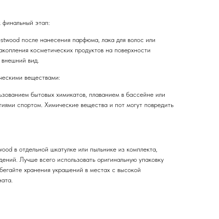
 финальный этап:
stwood после нанесения парфюма, лака для волос или
акопления косметических продуктов на поверхности
 внешний вид.
ческими веществами:
зованием бытовых химикатов, плаванием в бассейне или
тиями спортом. Химические вещества и пот могут повредить
ood в отдельной шкатулке или пыльнике из комплекта,
дений. Лучше всего использовать оригинальную упаковку
збегайте хранения украшений в местах с высокой
ната.