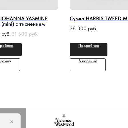
 JOHANNA YASMINE
Сумка HARRIS TWEED M
(mini) с тиснением
26 300
руб.
руб.
31 500
руб.
робнее
Подробнее
орзину
В корзину
×