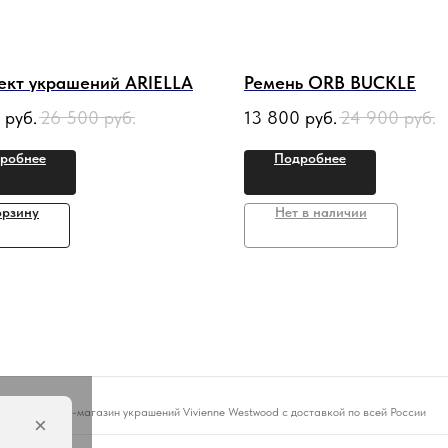
ект украшений ARIELLA
Ремень ORB BUCKLE
руб.
26 500
руб.
13 800
руб.
24 900
руб.
робнее
Подробнее
орзину
Нет в наличии
Интернет-магазин украшений Vivienne Westwood с доставкой по всей России
×