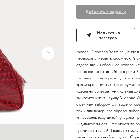
Добавить в корзину
Написать в
телеграм
Модель "Johanna Yasmine", выполн
переосмысливает классический си
отделение и небольшое отделение
дополняет логотип Orb спереди.
это идеальный вариант для тех, к
ярком красном цвете, эта сумка о
идеально сочетает уникальный ди
вы хотите купить сумку Vivienn
отличным выбором для вашего гард
так и для вечернего образа, доба
универсальному дизайну, сумка п
индивидуальность. Не упустите в
среди остальных! Закажите сумк
себе стиль на любой случай. Стре