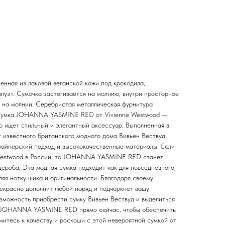
енная из лаковой веганской кожи под крокодила,
луэт. Сумочка застегивается на молнию, внутри просторное
 на молнии. Серебристая металлическая фурнитура
 Сумка JOHANNA YASMINE RED от Vivienne Westwood —
то ищет стильный и элегантный аксессуар. Выполненная в
т известного британского модного дома Вивьен Вествуд
зайнерский подход и высококачественные материалы. Если
e Westwood в России, то JOHANNA YASMINE RED станет
ероба. Эта модная сумка подходит как для повседневного,
вляя нотку шика и оригинальности. Благодаря своему
рекрасно дополнит любой наряд и подчеркнет вашу
озможность приобрести сумку Вивьен Вествуд и выделиться
у JOHANNA YASMINE RED прямо сейчас, чтобы обеспечить
митесь к качеству и роскоши с этой невероятной сумкой от